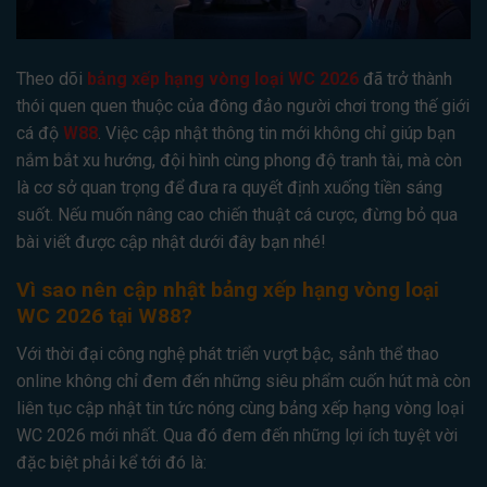
Theo dõi
bảng xếp hạng vòng loại WC 2026
đã trở thành
thói quen quen thuộc của đông đảo người chơi trong thế giới
cá độ
W88
. Việc cập nhật thông tin mới không chỉ giúp bạn
nắm bắt xu hướng, đội hình cùng phong độ tranh tài, mà còn
là cơ sở quan trọng để đưa ra quyết định xuống tiền sáng
suốt. Nếu muốn nâng cao chiến thuật cá cược, đừng bỏ qua
bài viết được cập nhật dưới đây bạn nhé!
Vì sao nên cập nhật bảng xếp hạng vòng loại
WC 2026 tại W88?
Với thời đại công nghệ phát triển vượt bậc, sảnh thể thao
online không chỉ đem đến những siêu phẩm cuốn hút mà còn
liên tục cập nhật tin tức nóng cùng bảng xếp hạng vòng loại
WC 2026 mới nhất. Qua đó đem đến những lợi ích tuyệt vời
đặc biệt phải kể tới đó là: