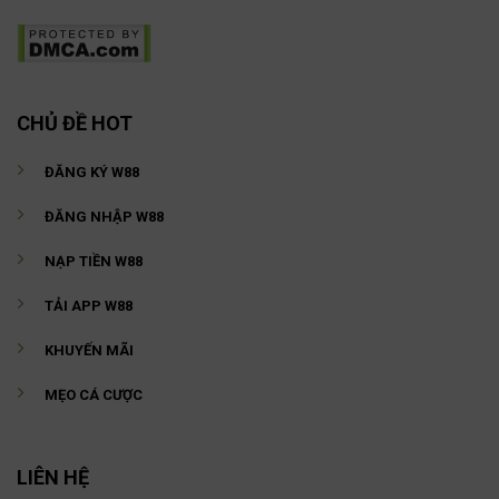
CHỦ ĐỀ HOT
ĐĂNG KÝ W88
ĐĂNG NHẬP W88
NẠP TIỀN W88
TẢI APP W88
KHUYẾN MÃI
MẸO CÁ CƯỢC
LIÊN HỆ