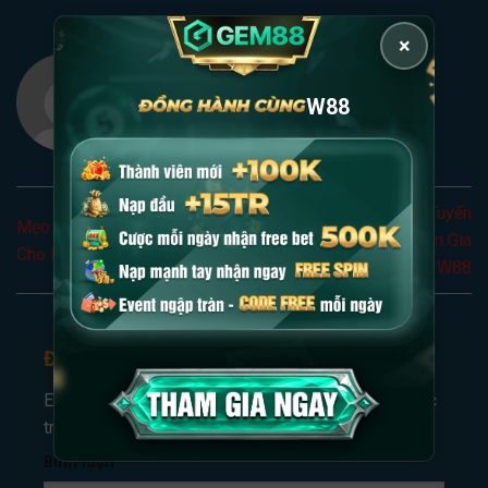
×
W88
Mẹo Chơi Fantan Trực Tuyến
Mẹo Cược Xiên Bóng Đá W88
Đỉnh Cao Như Chuyên Gia
Cho Người Mới Dễ Trúng Nhất
W88
Để lại một bình luận
Email của bạn sẽ không được hiển thị công khai.
Các
trường bắt buộc được đánh dấu
*
Bình luận
*