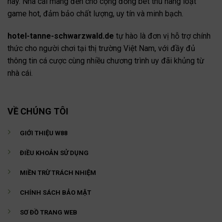
nay. Nhà cái mang đến cho cộng đồng bet thủ hàng loạt
game hot, đảm bảo chất lượng, uy tín và minh bạch.
hotel-tanne-schwarzwald.de
tự hào là đơn vị hỗ trợ chính
thức cho người chơi tại thị trường Việt Nam, với đầy đủ
thông tin cá cược cùng nhiều chương trình uy đãi khủng từ
nhà cái.
VỀ CHÚNG TÔI
GIỚI THIỆU W88
ĐIỀU KHOẢN SỬ DỤNG
MIỀN TRỪ TRÁCH NHIỆM
CHÍNH SÁCH BẢO MẬT
SƠ ĐỒ TRANG WEB