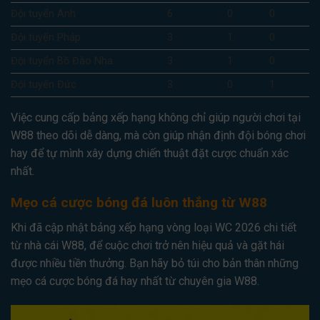
Đội tuyển Anh
6
0
0
Đội tuyển Pháp
3
1
0
Đội tuyển Bồ Đào Nha
3
1
0
Đội tuyển Đức
3
0
1
Việc cung cấp bảng xếp hạng không chỉ giúp người chơi tại
W88 theo dõi dễ dàng, mà còn giúp nhận định đội bóng chơi
hay để tự mình xây dựng chiến thuật đặt cược chuẩn xác
nhất.
Mẹo cá cược bóng đá luôn thắng từ W88
Khi đã cập nhật bảng xếp hạng vòng loại WC 2026 chi tiết
từ nhà cái W88, để cuộc chơi trở nên hiệu quả và gặt hái
được nhiều tiền thưởng. Bạn hãy bỏ túi cho bản thân những
mẹo cá cược bóng đá hay nhất từ chuyên gia W88.