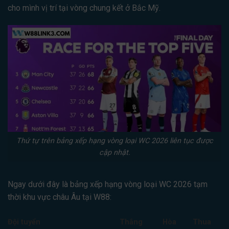
cho mình vị trí tại vòng chung kết ở Bắc Mỹ.
Thứ tự trên bảng xếp hạng vòng loại WC 2026 liên tục được
cập nhật.
Ngay dưới đây là bảng xếp hạng vòng loại WC 2026 tạm
thời khu vực châu Âu tại W88:
Đội tuyển
Thắng
Hòa
Thua