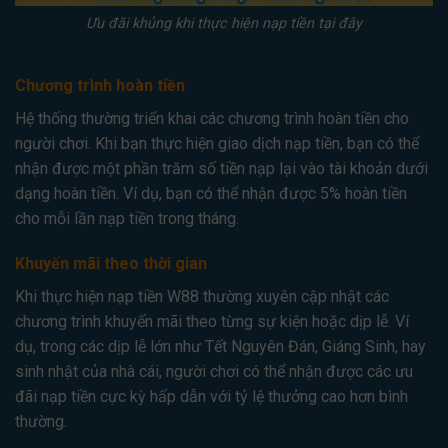
Ưu đãi khủng khi thực hiện nạp tiền tại đây
Chương trình hoàn tiền
Hệ thống thường triển khai các chương trình hoàn tiền cho
người chơi. Khi bạn thực hiện giao dịch nạp tiền, bạn có thể
nhận được một phần trăm số tiền nạp lại vào tài khoản dưới
dạng hoàn tiền. Ví dụ, bạn có thể nhận được 5% hoàn tiền
cho mỗi lần nạp tiền trong tháng.
Khuyến mãi theo thời gian
Khi thực hiện nạp tiền W88 thường xuyên cập nhật các
chương trình khuyến mãi theo từng sự kiện hoặc dịp lễ. Ví
dụ, trong các dịp lễ lớn như Tết Nguyên Đán, Giáng Sinh, hay
sinh nhật của nhà cái, người chơi có thể nhận được các ưu
đãi nạp tiền cực kỳ hấp dẫn với tỷ lệ thưởng cao hơn bình
thường.