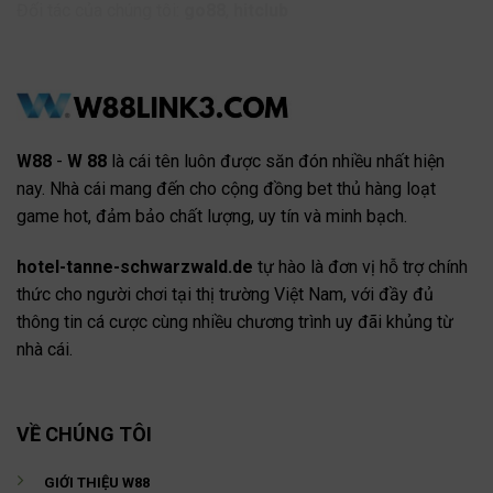
Đối tác của chúng tôi:
go88
,
hitclub
W88
-
W 88
là cái tên luôn được săn đón nhiều nhất hiện
nay. Nhà cái mang đến cho cộng đồng bet thủ hàng loạt
game hot, đảm bảo chất lượng, uy tín và minh bạch.
hotel-tanne-schwarzwald.de
tự hào là đơn vị hỗ trợ chính
thức cho người chơi tại thị trường Việt Nam, với đầy đủ
thông tin cá cược cùng nhiều chương trình uy đãi khủng từ
nhà cái.
VỀ CHÚNG TÔI
GIỚI THIỆU W88