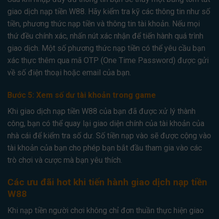
giao dịch nạp tiền W88. Hãy kiểm tra kỹ các thông tin như số
tiền, phương thức nạp tiền và thông tin tài khoản. Nếu mọi
thứ đều chính xác, nhấn nút xác nhận để tiến hành quá trình
giao dịch. Một số phương thức nạp tiền có thể yêu cầu bạn
xác thực thêm qua mã OTP (One Time Password) được gửi
về số điện thoại hoặc email của bạn.
Bước 5: Xem số dư tài khoản trong game
Khi giao dịch nạp tiền W88 của bạn đã được xử lý thành
công, bạn có thể quay lại giao diện chính của tài khoản của
nhà cái để kiểm tra số dư. Số tiền nạp vào sẽ được cộng vào
tài khoản của bạn cho phép bạn bắt đầu tham gia vào các
trò chơi và cược mà bạn yêu thích.
Các ưu đãi hot khi tiến hành giao dịch nạp tiền
W88
Khi nạp tiền người chơi không chỉ đơn thuần thực hiện giao