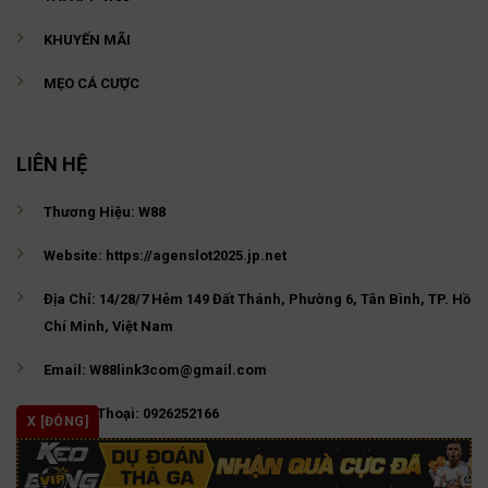
KHUYẾN MÃI
MẸO CÁ CƯỢC
LIÊN HỆ
Thương Hiệu:
W88
Website:
https://agenslot2025.jp.net
Địa Chỉ:
14/28/7 Hẻm 149 Đất Thánh, Phường 6, Tân Bình, TP. Hồ
Chí Minh, Việt Nam
Email: W
88link3com@gmail.com
Số Điện Thoại:
0926252166
X [ĐÓNG]