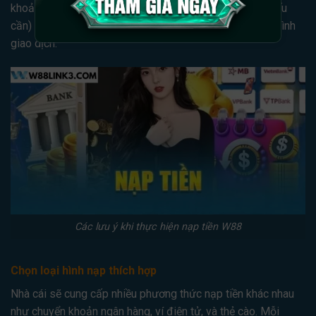
khoản như tên đăng nhập và số tài khoản ngân hàng (nếu
cần) để tránh các sai sót không mong muốn trong quá trình
giao dịch.
Các lưu ý khi thực hiện nạp tiền W88
Chọn loại hình nạp thích hợp
Nhà cái sẽ cung cấp nhiều phương thức nạp tiền khác nhau
như chuyển khoản ngân hàng, ví điện tử, và thẻ cào. Mỗi